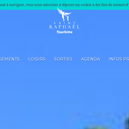
nuant à naviguer, vous nous autorisez à déposer un cookie à des fins de mesure d
GEMENTS
LOISIRS
SORTIES
AGENDA
INFOS P