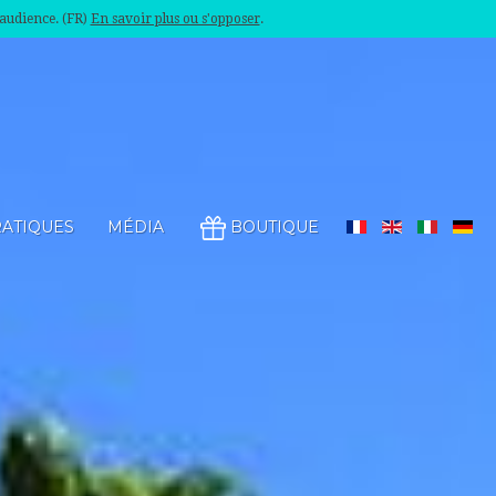
'audience. (FR)
En savoir plus ou s'opposer
.
RATIQUES
MÉDIA
BOUTIQUE