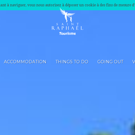
nuant à naviguer, vous nous autorisez à déposer un cookie à des fins de mesure d
ACCOMMODATION
THINGS TO DO
GOING OUT
V