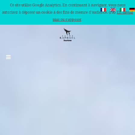
Ce site utilise Google Analytics. En continuant à naviguer, vous nous
autorisez à déposer un cookie à des fins de mesure d'audience. (FR)
En savoir
plus ou s'opposer
.