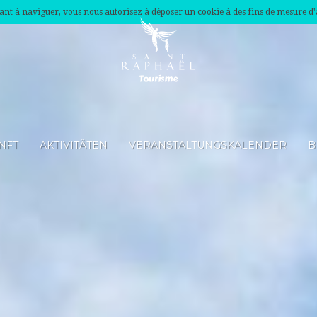
nuant à naviguer, vous nous autorisez à déposer un cookie à des fins de mesure d
NFT
AKTIVITÄTEN
VERANSTALTUNGSKALENDER
B