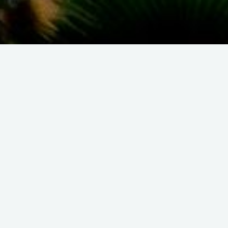
Retour à la liste
Manifestations commerciales
( Marché )
MARCHÉ SAISONNIER À
CAP ESTÉREL
RÉSIDENCE CAP ESTÉREL
| AGAY
D'avril à octobre, tous les mercredis