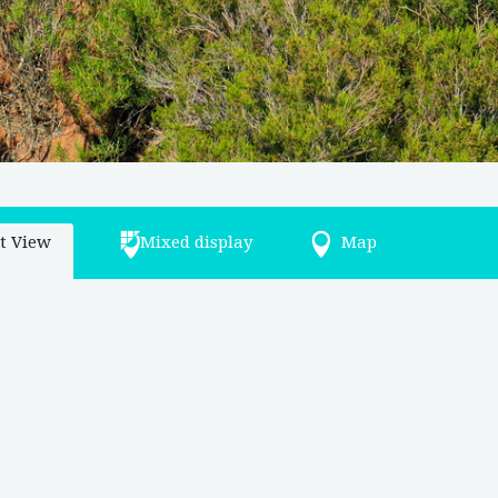
st View
Mixed display
Map