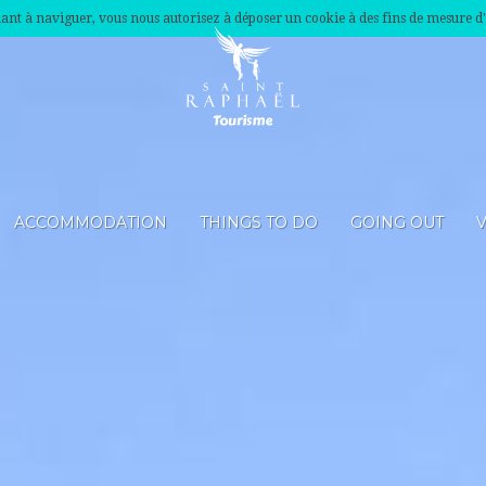
nuant à naviguer, vous nous autorisez à déposer un cookie à des fins de mesure d
ACCOMMODATION
THINGS TO DO
GOING OUT
V