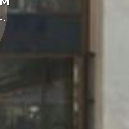
UM
 )