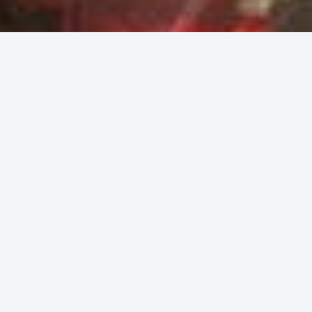
Back list
Commercial event
( Second-hand market )
FLEA MARKET
PLACE COULLET
| SAINT-RAPHAËL
All year round on Tuesday between 9 am
and 6 pm.