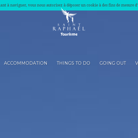
nuant à naviguer, vous nous autorisez à déposer un cookie à des fins de mesure d
ACCOMMODATION
THINGS TO DO
GOING OUT
V