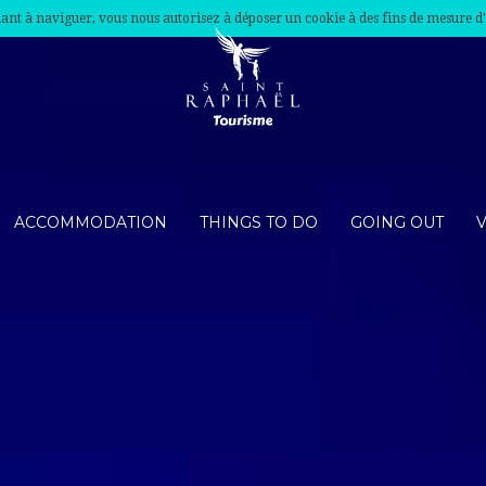
nuant à naviguer, vous nous autorisez à déposer un cookie à des fins de mesure d
ACCOMMODATION
THINGS TO DO
GOING OUT
V