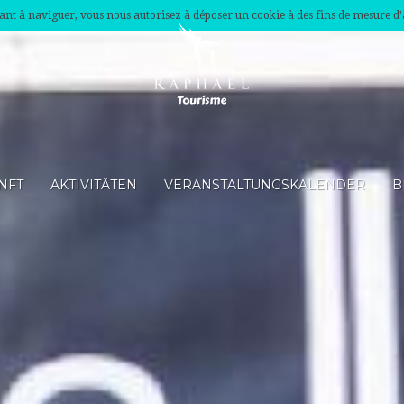
nuant à naviguer, vous nous autorisez à déposer un cookie à des fins de mesure d
NFT
AKTIVITÄTEN
VERANSTALTUNGSKALENDER
B