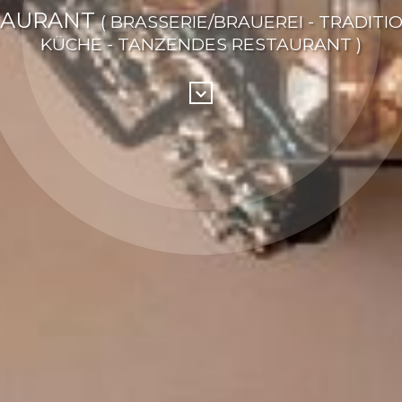
TAURANT
( BRASSERIE/BRAUEREI - TRADITI
KÜCHE - TANZENDES RESTAURANT )