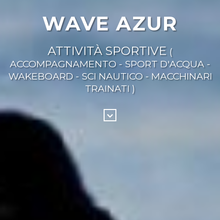
WAVE AZUR
ATTIVITÀ SPORTIVE
(
ACCOMPAGNAMENTO - SPORT D'ACQUA -
WAKEBOARD - SCI NAUTICO - MACCHINARI
TRAINATI )