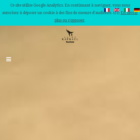
Ce site utilise Google Analytics. En continuant à naviguer, vous nous
autorisez à déposer un cookie à des fins de mesure d'audience. (IT)
En savoir
plus ou s'opposer
.