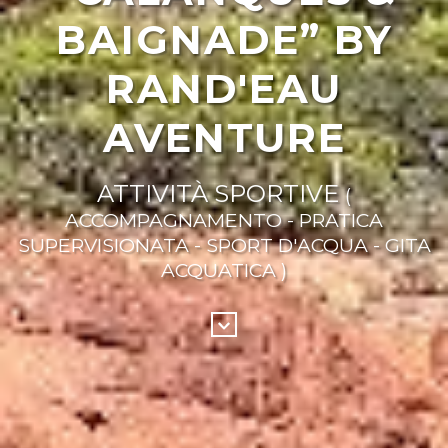
BAIGNADE” BY
RAND'EAU
AVENTURE
ATTIVITÀ SPORTIVE
(
ACCOMPAGNAMENTO - PRATICA
SUPERVISIONATA - SPORT D'ACQUA - GITA
ACQUATICA )