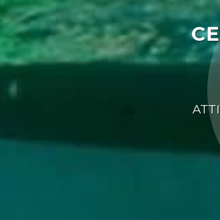
CE
ATT