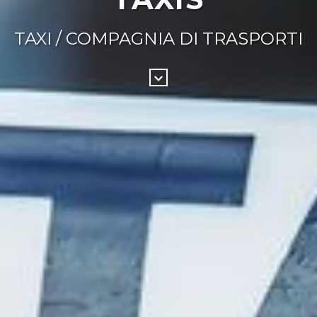
TAXI / COMPAGNIA DI TRASPORTI