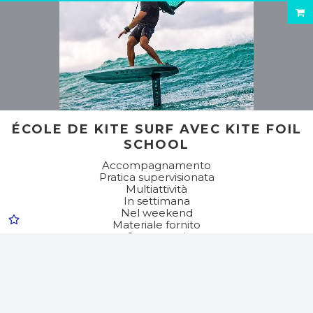
ÉCOLE DE KITE SURF AVEC KITE FOIL
SCHOOL
Accompagnamento
Pratica supervisionata
Multiattività
In settimana
Nel weekend
Materiale fornito
Sport aerei
Sport d'acqua
Kite surf
Wing Foil