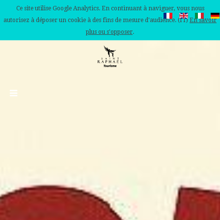
Ce site utilise Google Analytics. En continuant à naviguer, vous nous
autorisez à déposer un cookie à des fins de mesure d'audience. (IT)
En savoir
plus ou s'opposer
.