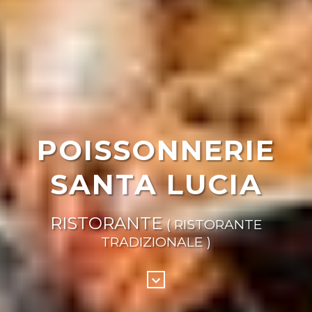
POISSONNERIE
SANTA LUCIA
RISTORANTE
( RISTORANTE
TRADIZIONALE )