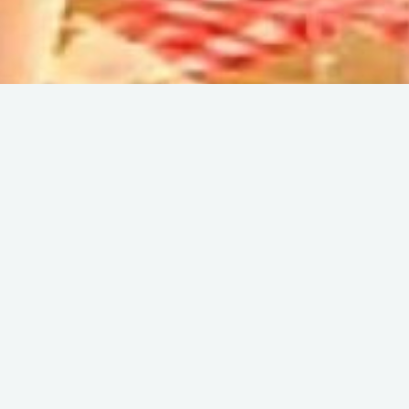
s
le )
Mamm
123 r
8370
04 
co