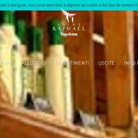
nuant à naviguer, vous nous autorisez à déposer un cookie à des fins de mesure d
ZIONE
ALLOGGIO
DIVERTIMENTI
USCITE
INFO 