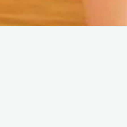
Back
Ristorante
( Ristorante tradiziona
MAMMA MIA
Share :