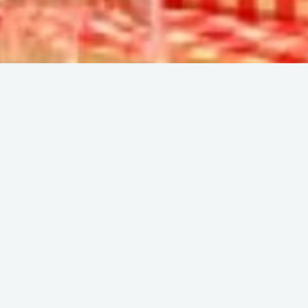
Tutto l'anno dal lunedì a
abato.
a Mia
ue Amiral Baux
0
Saint-Raphaël
89 78 65 76
ntact.mammamia@gmail.com