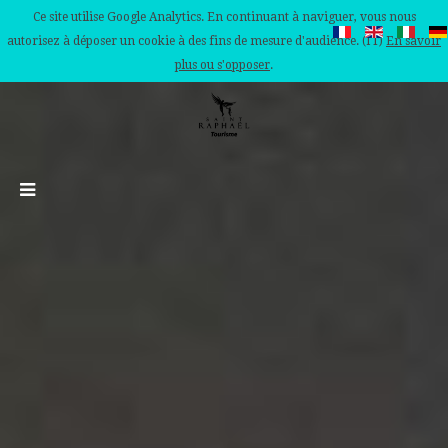
Ce site utilise Google Analytics. En continuant à naviguer, vous nous
autorisez à déposer un cookie à des fins de mesure d'audience. (IT)
En savoir
plus ou s'opposer
.