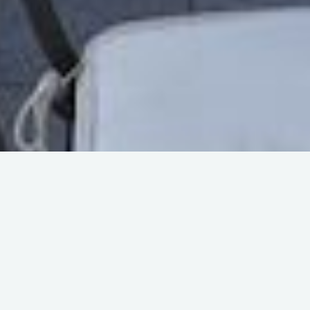
Back
Ristorante
( Fast food )