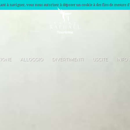
nuant à naviguer, vous nous autorisez à déposer un cookie à des fins de mesure d
ZIONE
ALLOGGIO
DIVERTIMENTI
USCITE
INFO 