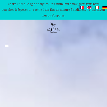
Ce site utilise Google Analytics. En continuant à naviguer, vous nous
autorisez à déposer un cookie à des fins de mesure d'audience. (IT)
En savoir
plus ou s'opposer
.