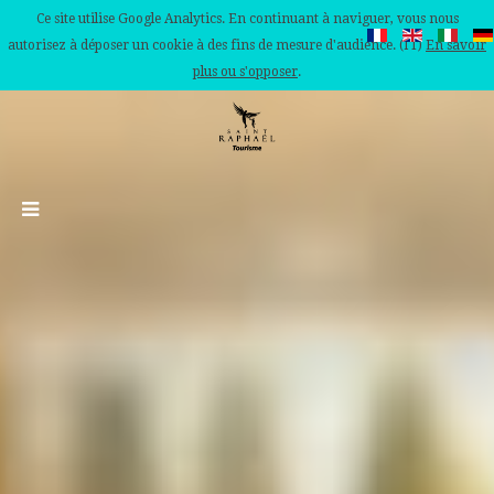
Ce site utilise Google Analytics. En continuant à naviguer, vous nous
autorisez à déposer un cookie à des fins de mesure d'audience. (IT)
En savoir
plus ou s'opposer
.