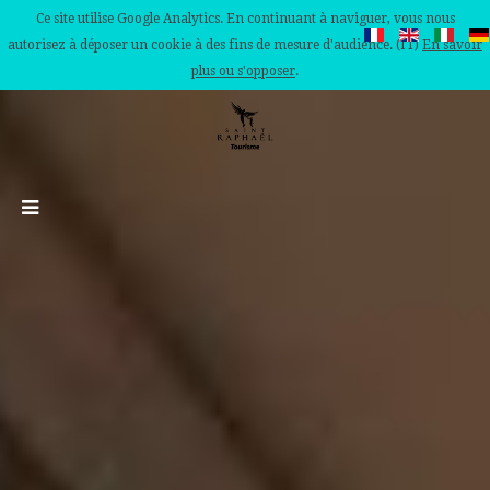
Ce site utilise Google Analytics. En continuant à naviguer, vous nous
autorisez à déposer un cookie à des fins de mesure d'audience. (IT)
En savoir
plus ou s'opposer
.