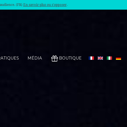
'audience. (FR)
En savoir plus ou s'opposer
.
RATIQUES
MÉDIA
BOUTIQUE