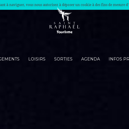
nuant à naviguer, vous nous autorisez à déposer un cookie à des fins de mesure d
GEMENTS
LOISIRS
SORTIES
AGENDA
INFOS P