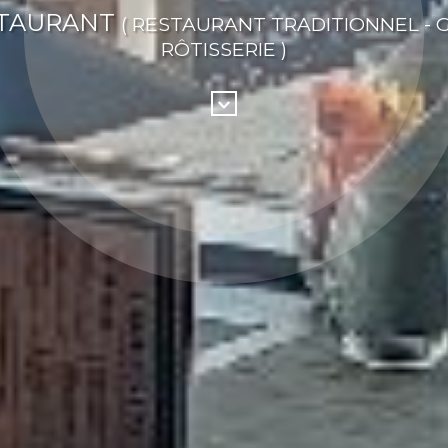
TAURANT
( RESTAURANT TRADITIONNEL - GR
RÔTISSERIE )