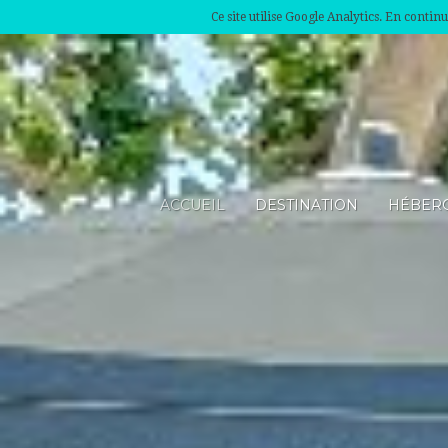
Ce site utilise Google Analytics. En conti
@laplancha
ACCUEIL
DESTINATION
HÉBER