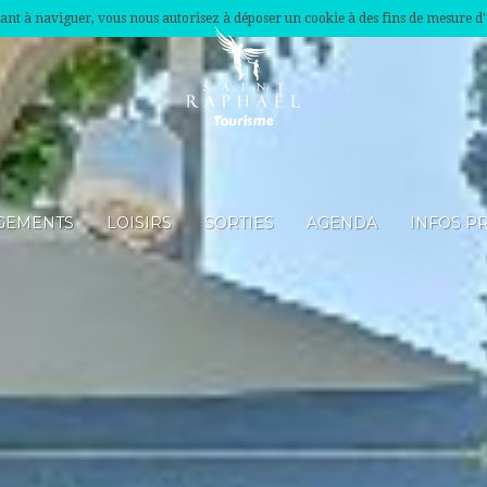
nuant à naviguer, vous nous autorisez à déposer un cookie à des fins de mesure d
GEMENTS
LOISIRS
SORTIES
AGENDA
INFOS P