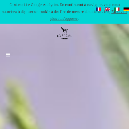
Ce site utilise Google Analytics. En continuant à naviguer, vous nous
autorisez à déposer un cookie à des fins de mesure d'audience. (FR)
En savoir
plus ou s'opposer
.