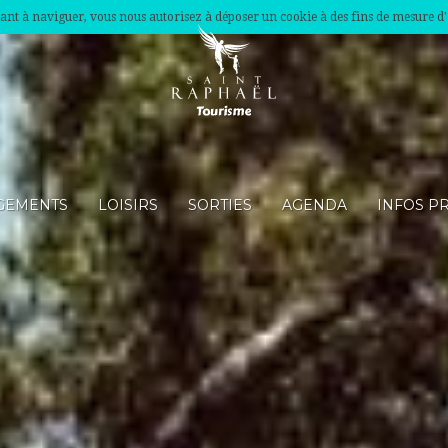
nuant à naviguer, vous nous autorisez à déposer un cookie à des fins de mesure d
GEMENTS
LOISIRS
SORTIES
AGENDA
INFOS P