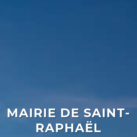
MAIRIE DE SAINT-
RAPHAËL