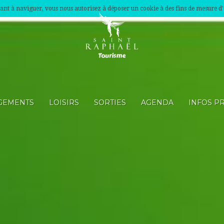
nuant à naviguer, vous nous autorisez à déposer un cookie à des fins de mesure d
GEMENTS
LOISIRS
SORTIES
AGENDA
INFOS P