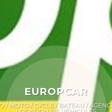
EUROPCAR
O / MOTO / CYCLE / BATEAU / AGENC
LOCATION DE VÉHICULES