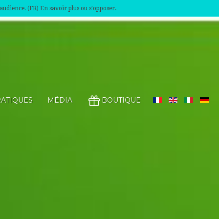
'audience. (FR)
En savoir plus ou s'opposer
.
RATIQUES
MÉDIA
BOUTIQUE