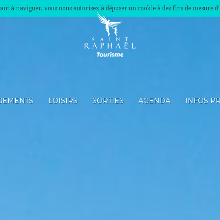
nuant à naviguer, vous nous autorisez à déposer un cookie à des fins de mesure d
GEMENTS
LOISIRS
SORTIES
AGENDA
INFOS P