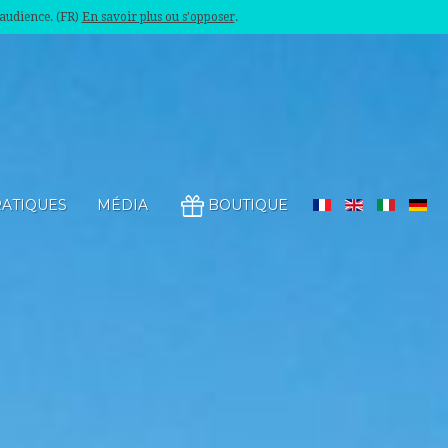
'audience. (FR)
En savoir plus ou s'opposer
.
RATIQUES
MÉDIA
BOUTIQUE