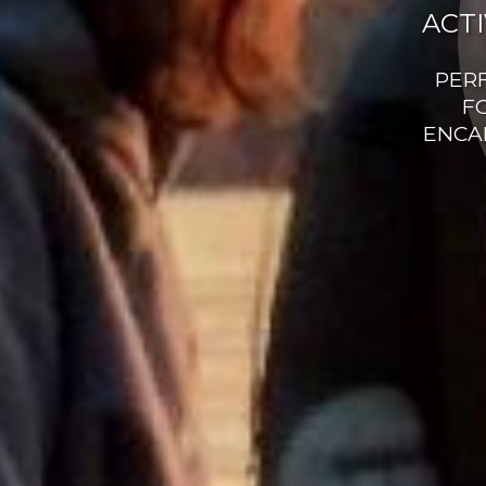
ACTI
PERF
FO
ENCAD