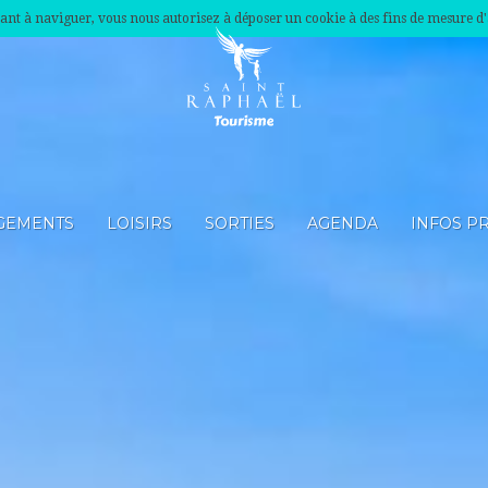
nuant à naviguer, vous nous autorisez à déposer un cookie à des fins de mesure d
GEMENTS
LOISIRS
SORTIES
AGENDA
INFOS P