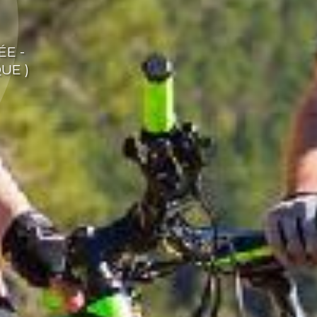
ÉE -
UE )