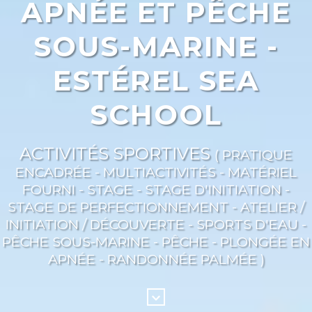
APNÉE ET PÊCHE
SOUS-MARINE -
ESTÉREL SEA
SCHOOL
ACTIVITÉS SPORTIVES
( PRATIQUE
ENCADRÉE - MULTIACTIVITÉS - MATÉRIEL
FOURNI - STAGE - STAGE D'INITIATION -
STAGE DE PERFECTIONNEMENT - ATELIER /
INITIATION / DÉCOUVERTE - SPORTS D'EAU -
PÊCHE SOUS-MARINE - PÊCHE - PLONGÉE EN
APNÉE - RANDONNÉE PALMÉE )