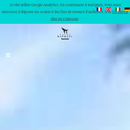
Ce site utilise Google Analytics. En continuant à naviguer, vous nous
autorisez à déposer un cookie à des fins de mesure d'audience. (FR)
En savoir
plus ou s'opposer
.