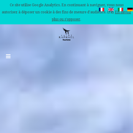
Ce site utilise Google Analytics. En continuant à naviguer, vous nous
autorisez à déposer un cookie à des fins de mesure d'audience. (FR)
En savoir
plus ou s'opposer
.