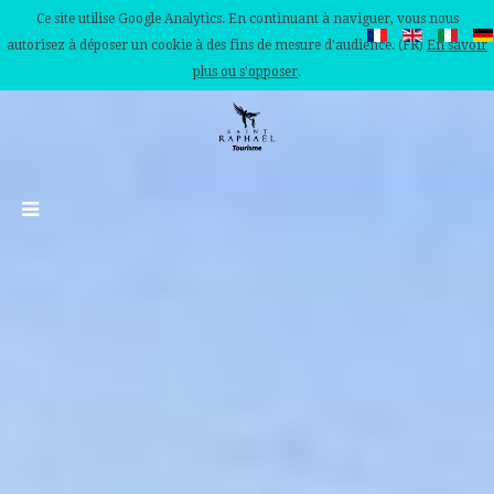
Ce site utilise Google Analytics. En continuant à naviguer, vous nous
autorisez à déposer un cookie à des fins de mesure d'audience. (FR)
En savoir
plus ou s'opposer
.