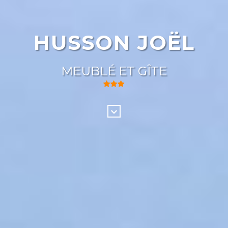
HUSSON JOËL
MEUBLÉ ET GÎTE