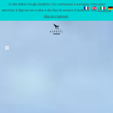
Ce site utilise Google Analytics. En continuant à naviguer, vous nous
autorisez à déposer un cookie à des fins de mesure d'audience. (FR)
En savoir
plus ou s'opposer
.