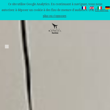
Ce site utilise Google Analytics. En continuant à naviguer, vous nous
autorisez à déposer un cookie à des fins de mesure d'audience. (FR)
En savoir
plus ou s'opposer
.