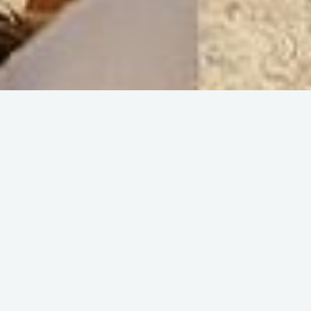
@Franck_CLUZEL_VilledeSaintRaphaël