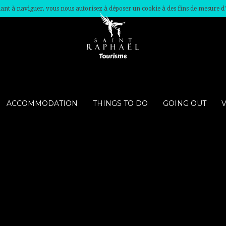
nuant à naviguer, vous nous autorisez à déposer un cookie à des fins de mesure d
ACCOMMODATION
THINGS TO DO
GOING OUT
V