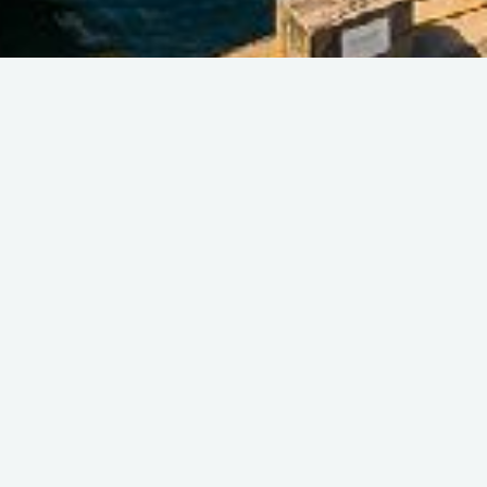
Back list
Car / motorbike / cycle / boat / Boat
equipment
LE PARKING DU PIN