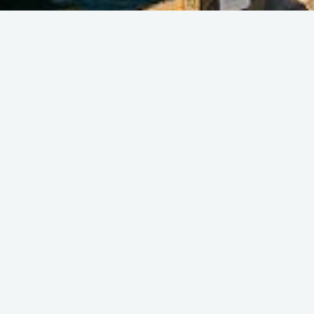
Back list
BATEAUX ET
GRÉEMENTS DE
TRADITION