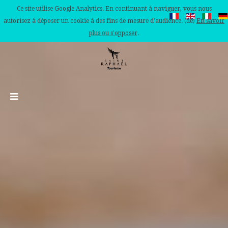
Ce site utilise Google Analytics. En continuant à naviguer, vous nous
autorisez à déposer un cookie à des fins de mesure d'audience. (de)
En savoir
plus ou s'opposer
.