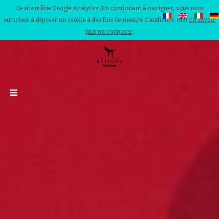
Ce site utilise Google Analytics. En continuant à naviguer, vous nous
autorisez à déposer un cookie à des fins de mesure d'audience. (de)
En savoir
plus ou s'opposer
.