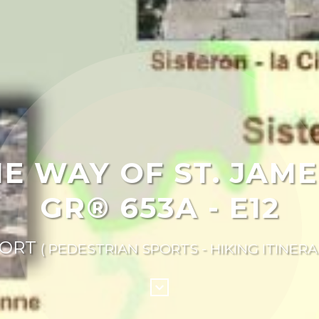
E WAY OF ST. JAME
GR® 653A - E12
PORT
( PEDESTRIAN SPORTS - HIKING ITINERA