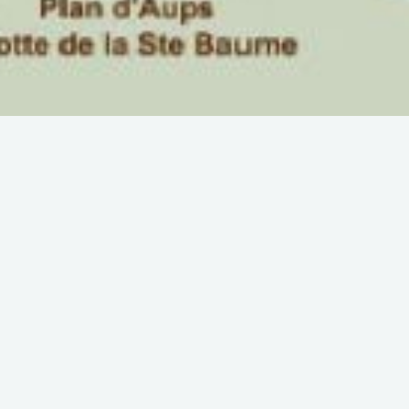
tinerary )
T. JAMES - GR®
-