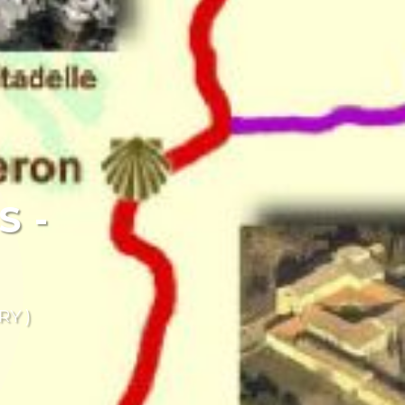
S -
RY )