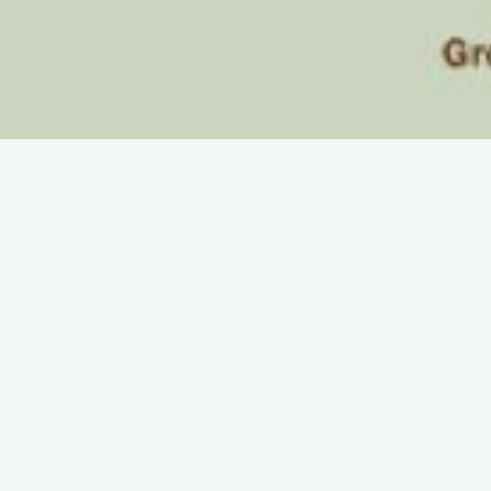
Back list
Sport
( Pedestrian sports - Hiking i
THE WAY OF S
653A - E12