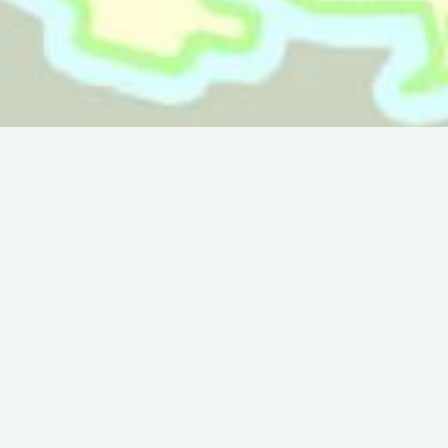
All year round.
THE WAY OF ST. JAMES
 GR® 653A - E12
138 km