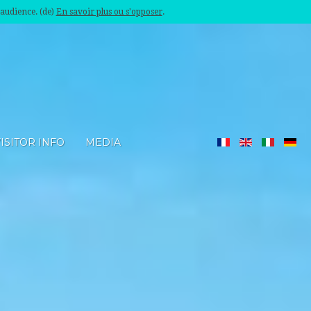
'audience. (de)
En savoir plus ou s'opposer
.
ISITOR INFO
MEDIA