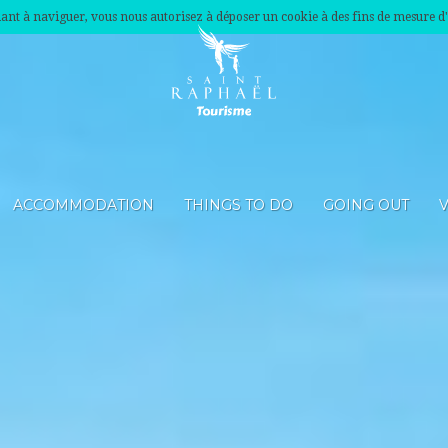
nuant à naviguer, vous nous autorisez à déposer un cookie à des fins de mesure d
ACCOMMODATION
THINGS TO DO
GOING OUT
V