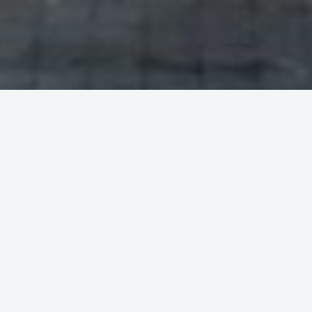
Back list
Cultural
( Entertainment - Cultural leisure activities -
Show venue - Library - media library - Cultural centre )
CULTURAL CENTER